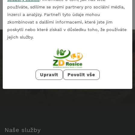
zahušťovadlo: E407a, šunkové aroma, antioxidant: E316,
používáte, sdílíme se svými partnery pro sociální média,
barvivo: E150d).
inzerci a analýzy. Partneři tyto údaje mohou
zkombinovat s dalšími informacemi, které jste jim
poskytli nebo které získali v důsledku toho, že používáte
jejich služby.
Spokojenost zákazníků je pro naše
zemědělské družstvo měřítkem dobře
odvedené práce
Upravit
Povolit vše
Těšíme se na vaši návštěvu
Naše služby