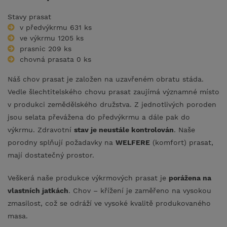
Stavy prasat
v předvýkrmu 631 ks
ve výkrmu 1205 ks
prasnic 209 ks
chovná prasata 0 ks
Náš chov prasat je založen na uzavřeném obratu stáda.
Vedle šlechtitelského chovu prasat zaujímá významné místo
v produkci zemědělského družstva. Z jednotlivých poroden
jsou selata převážena do předvýkrmu a dále pak do
výkrmu. Zdravotní
stav je neustále kontrolován
. Naše
porodny splňují požadavky na
WELFERE
(komfort) prasat,
mají dostatečný prostor.
Veškerá naše produkce výkrmových prasat je
porážena na
vlastních jatkách
. Chov – křížení je zaměřeno na vysokou
zmasilost, což se odráží ve vysoké kvalitě produkovaného
masa.