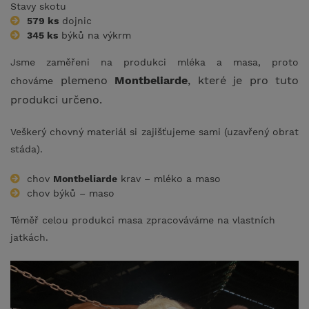
Stavy skotu
579 ks
dojnic
345 ks
býků na výkrm
Jsme zaměřeni na produkci mléka a masa, proto
plemeno
Montbeliarde
, které je pro tuto
chováme
produkci určeno.
Veškerý chovný materiál si zajišťujeme sami (uzavřený obrat
stáda).
chov
Montbeliarde
krav – mléko a maso
chov býků – maso
Téměř celou produkci masa zpracováváme na vlastních
jatkách.