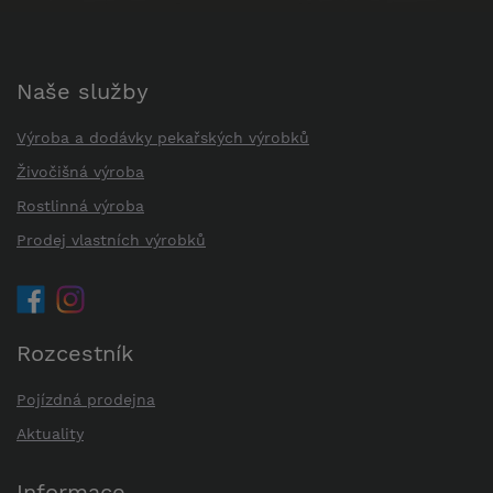
Naše služby
Výroba a dodávky pekařských výrobků
Živočišná výroba
Rostlinná výroba
Prodej vlastních výrobků
Rozcestník
Pojízdná prodejna
Aktuality
Informace