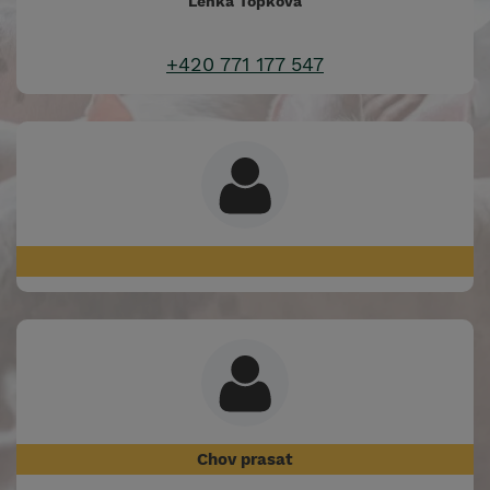
Lenka Ťopková
+420 771 177 547
Chov prasat