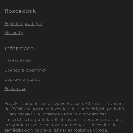
Rozcestník
Pojízdná prodejna
Aktuality
Informace
Úřední deska
Obchodní podmínky
Doprava a platba
Reklamace
Projekt: Zemědělské družstvo Rosice u Chrasti – investice
do RV Název operace: Investice do zemědělských podniků
Cílem projektu je investice vedoucí k modernizaci
zemědělského podniku. Realizováno za podpory dotace z
Programu rozvoje venkova operace 4.1.1 - investice do
zemědělských podniků, záměr g) rostlinná výroba.