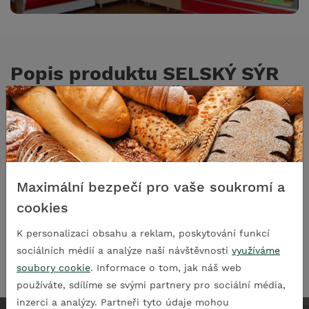
Popis produktu SELSKÝ SÝR
ČESNEKOVÝ PEPŘ
×
Složení: plnotučné nestandardizované
mléko
, mlékárenské
kultury, chlorid vápenatý, syřidlo, jedlá sůl do 2,5%, směs
přírodního koření 3% (česnek, petržel, cibule,
pažitka,
hořčičné semínko
, petržel, medvědí česnek,
Maximální bezpečí pro vaše soukromí a
rozmarýn, tymián, sůl), rostlinný slunečnicový olej
cookies
Spotřebujte do data uvedeného na obale. Uchovejte při
K personalizaci obsahu a reklam, poskytování funkcí
teplotě 2-8°C. Po otevření spotřebujte do 48 hodin.
sociálních médií a analýze naší návštěvnosti
využíváme
soubory cookie
. Informace o tom, jak náš web
používáte, sdílíme se svými partnery pro sociální média,
inzerci a analýzy. Partneři tyto údaje mohou