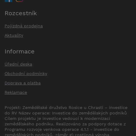
Rozcestník
Pojízdná prodejna
Aktuality
Informace
Úřední deska
Obchodní podmínky
Doprava a platba
Reklamace
Projekt: Zemědělské družstvo Rosice u Chrasti – investice
do RV Název operace: Investice do zemědělských podniků
Cílem projektu je investice vedoucí k modernizaci
zemědělského podniku. Realizováno za podpory dotace z
Programu rozvoje venkova operace 4.1.1 - investice do
zemědělských podniků, záměr g) rostlinná výroba.