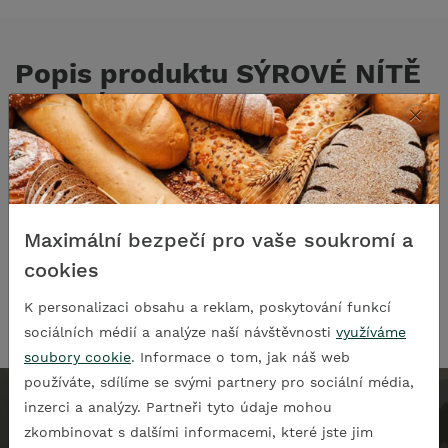
Popis produktu SÝROVÉ NÍTĚ
UZENÉ
×
Složení: plnotučné nestandardizované
mléko,
jedlá sůl do
2,5%
Spotřebujte do data uvedeného na obale. Uchovejte při
Maximální bezpečí pro vaše soukromí a
teplotě 2-8°C. Po otevření spotřebujte do 48 hodin.
cookies
Hmotnost: 100g
K personalizaci obsahu a reklam, poskytování funkcí
sociálních médií a analýze naší návštěvnosti
využíváme
soubory cookie
. Informace o tom, jak náš web
používáte, sdílíme se svými partnery pro sociální média,
inzerci a analýzy. Partneři tyto údaje mohou
Spokojenost zákazníků je pro naše
zkombinovat s dalšími informacemi, které jste jim